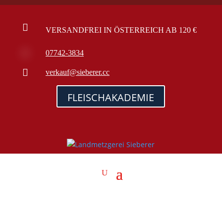

VERSANDFREI IN ÖSTERREICH AB 120 €

07742-3834

verkauf@sieberer.cc
FLEISCHAKADEMIE