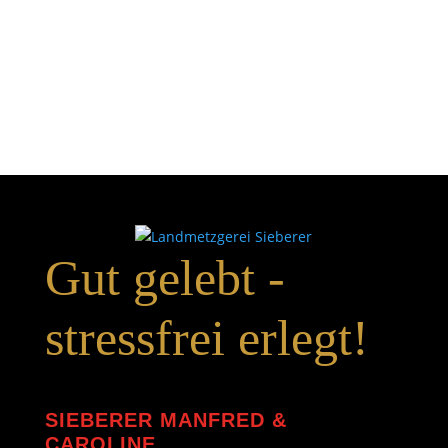
Gut gelebt -
stressfrei erlegt!
SIEBERER MANFRED &
CAROLINE