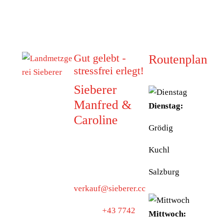
Gut gelebt -
Routenplan
stressfrei erlegt!
Sieberer
Manfred &
Dienstag:
Caroline
Grödig
5223 Pfaffstätt
Kuchl
Munderfingerstraße
4
Salzburg
verkauf@sieberer.cc
Telefon
+43 7742
Mittwoch: