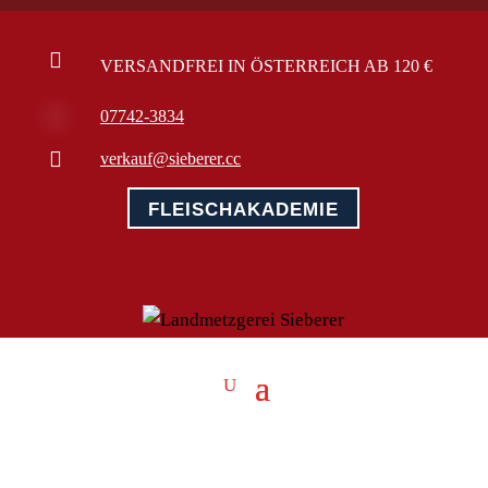

VERSANDFREI IN ÖSTERREICH AB 120 €

07742-3834

verkauf@sieberer.cc
FLEISCHAKADEMIE