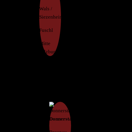
Wals /
Siezenheim
Fuschl
Mitte
Salzburg
Donnerstag:
Braunau