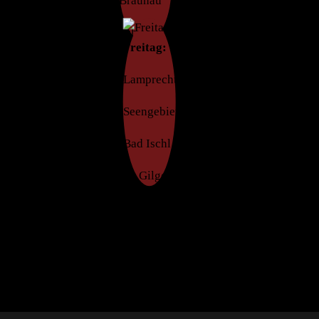
Schärding
Freitag:
Lamprechtshausen
Seengebiete
Bad Ischl
St. Gilgen