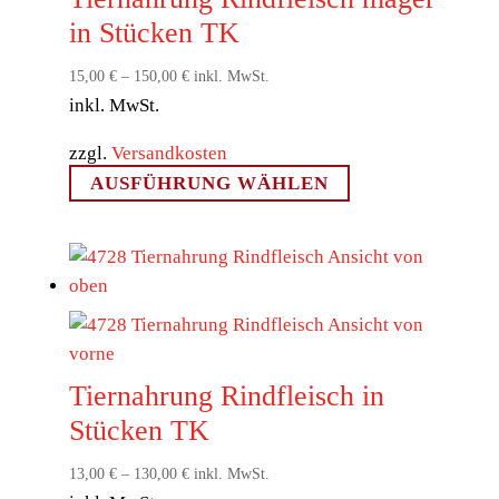
in Stücken TK
15,00
€
–
150,00
€
inkl. MwSt.
inkl. MwSt.
zzgl.
Versandkosten
Dieses
AUSFÜHRUNG WÄHLEN
Produkt
weist
mehrere
Varianten
auf.
Die
Optionen
Tiernahrung Rindfleisch in
können
Stücken TK
auf
der
13,00
€
–
130,00
€
inkl. MwSt.