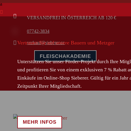
a


VERSANDFREI IN ÖSTERREICH AB 120 €

07742-3834

Vertrauen Sie auf unsere Bauern und Metzger
verkauf@sieberer.cc
FLEISCHAKADEMIE
Unterstützen Sie unser Förder-Projekt durch Ihre Mitg
und profitieren Sie von einem exklusiven 7 % Rabatt a
Einkäufe im Online-Shop Sieberer. Gültig für ein Jahr
Zeitpunkt Ihrer Mitgliedschaft.
MEHR INFOS