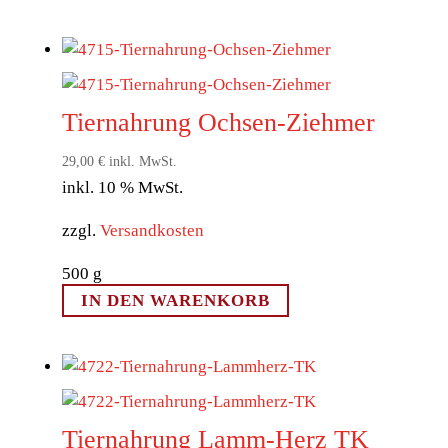
Produkt
weist
mehrere
Varianten
auf.
Tiernahrung Ochsen-Ziehmer
Die
Optionen
29,00
€
inkl. MwSt.
inkl. 10 % MwSt.
können
auf
zzgl.
Versandkosten
der
Produktseite
500
g
gewählt
IN DEN WARENKORB
werden
Tiernahrung Lamm-Herz TK