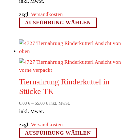
Produktseite
inkl. MwSt.
gewählt
zzgl.
Versandkosten
werden
Dieses
AUSFÜHRUNG WÄHLEN
Produkt
weist
mehrere
Varianten
auf.
Die
Optionen
Tiernahrung Rinderkuttel in
können
Stücke TK
auf
der
6,00
€
–
55,00
€
inkl. MwSt.
Produktseite
inkl. MwSt.
gewählt
zzgl.
Versandkosten
werden
Dieses
AUSFÜHRUNG WÄHLEN