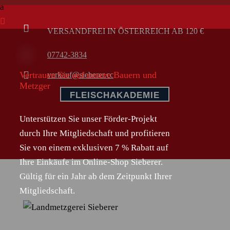
a


VERSANDFREI IN ÖSTERREICH AB 120 €

07742-3834

Vertrauen Sie auf unsere Bauern und
verkauf@sieberer.cc
Metzger
FLEISCHAKADEMIE
Unterstützen Sie unser Förder-Projekt
durch Ihre Mitgliedschaft und profitieren
Sie von einem exklusiven 7 % Rabatt auf
Ihre Einkäufe im Online-Shop Sieberer.
Gültig für ein Jahr ab dem Zeitpunkt Ihrer
Mitgliedschaft.