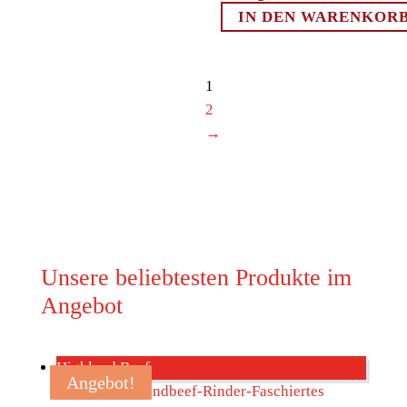
IN DEN WARENKOR
1
2
→
Unsere beliebtesten Produkte im
Angebot
Highland Beef
Angebot!
Angebot!
Angebot!
Angebot!
Angebot!