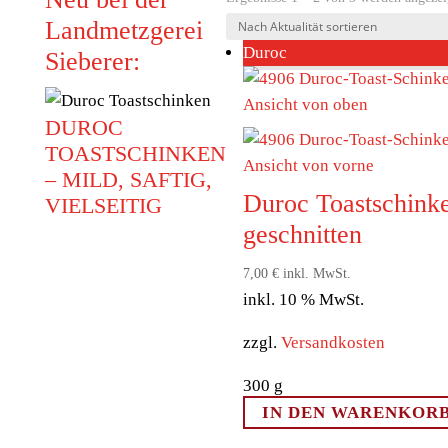
Landmetzgerei
Duroc
Sieberer:
DUROC
TOASTSCHINKEN
– MILD, SAFTIG,
Duroc Toastschink
VIELSEITIG
geschnitten
Unser neuer Duroc
Toastschinken begeistert
7,00
€
inkl. MwSt.
mit seinem besonders
inkl. 10 % MwSt.
feinen, milden
zzgl.
Versandkosten
Geschmack. Da er nicht
geräuchert wird, kommt
300
g
das hochwertige Aroma
IN DEN WARENKOR
des Duroc-