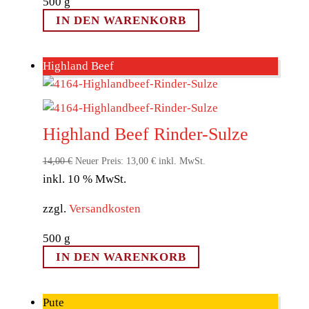
500
g
IN DEN WARENKORB
Highland Beef
Highland Beef Rinder-Sulze
Ursprünglicher
Aktueller
14,00
€
Neuer Preis:
13,00
€
inkl. MwSt.
inkl. 10 % MwSt.
Preis
Preis
war:
ist:
zzgl.
Versandkosten
14,00 €
13,00 €.
500
g
IN DEN WARENKORB
Pute