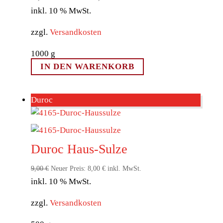
inkl. 10 % MwSt.
Preis
Preis
war:
ist:
zzgl.
Versandkosten
45,00 €
42,00 €.
1000
g
IN DEN WARENKORB
Duroc
Duroc Haus-Sulze
Ursprünglicher
Aktueller
9,00
€
Neuer Preis:
8,00
€
inkl. MwSt.
inkl. 10 % MwSt.
Preis
Preis
war:
ist:
zzgl.
Versandkosten
9,00 €
8,00 €.