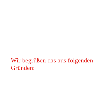
direkt am Herkunftsbetrieb. Unser mobiles
Schlachtfahrzeug ist so ausgestattet, dass wir
keine lebend Tiertransporte haben, weil alles vor
Ort passiert. Dieses wird beim Lohnschlachten
besonders gut angenommen, weil dadurch die
Tiere nichts spüren bzw. bemerken, bevor sie ins
Licht gehen dürfen.
Wir begrüßen das aus folgenden
Gründen:
Menschensicherheit
Tierwohl
Garantierte Regionalität ist gesetzliche
Vorgabe, bei der Entfernung des