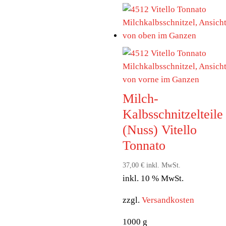
Schweinefleisches
perfekt zur Geltung.
Dank seiner
quadratischen Form
eignet er sich ideal für
Toasts und Sandwiches,
schmeckt aber ebenso
Milch-
hervorragend als
Kalbsschnitzelteile
Frühstücksschinken oder
(Nuss) Vitello
in klassischen
Tonnato
Schinkennudeln.
37,00
€
inkl. MwSt.
inkl. 10 % MwSt.
zzgl.
Versandkosten
1000
g