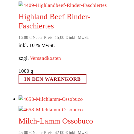
Highland Beef Rinder-
Faschiertes
Ursprünglicher
Aktueller
16,00
€
Neuer Preis:
15,00
€
inkl. MwSt.
inkl. 10 % MwSt.
Preis
Preis
war:
ist:
zzgl.
Versandkosten
16,00 €
15,00 €.
1000
g
IN DEN WARENKORB
Milch-Lamm Ossobuco
Ursprünglicher
Aktueller
45,00
€
Neuer Preis:
42,00
€
inkl. MwSt.