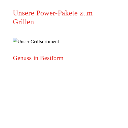
Unsere Power-Pakete zum
Grillen
Genuss in Bestform
Entdecken Sie unser Power-Paket zum Grillen für
ein unvergessliches Geschmackserlebnis! Das
Highland Beef Rindfleisch Burger Big Package
und das Power-Steak-Grill-Mischpaket bieten
Ihnen die perfekte Auswahl für Ihre Grillparty.
Genießen Sie hochwertiges Highland Beef
Rindfleisch in Form von saftigen Burgern und