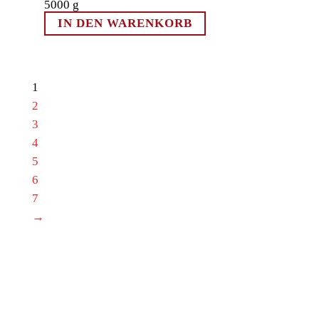
5000
g
IN DEN WARENKORB
1
2
3
4
5
6
7
→