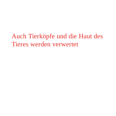
Herkunftsbetriebes
Hervorragende Fleischreifung, dient der
ausgezeichneten und zarten Qualität
Auch Tierköpfe und die Haut des
Tieres werden verwertet
Nachhaltige Verwertung: Bei uns wird jedes Tier
vollständig genutzt. Neben hochwertigem Fleisch
werden auch die Tierhäute und -köpfe sorgfältig
verarbeitet, um hochwertige Lederprodukte und
Trophäen herzustellen. Unsere nachhaltige
Philosophie garantiert, dass kein Teil des Tieres
verschwendet wird und wir gleichzeitig qualitativ
hochwertige Produkte herstellen.