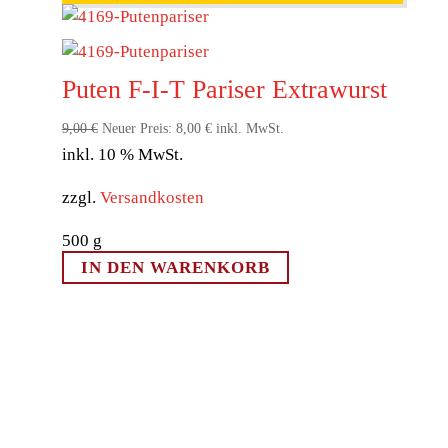
Puten F-I-T Pariser Extrawurst
Ursprünglicher
Aktueller
9,00
€
Neuer Preis:
8,00
€
inkl. MwSt.
inkl. 10 % MwSt.
Preis
Preis
war:
ist:
zzgl.
Versandkosten
9,00 €
8,00 €.
500
g
IN DEN WARENKORB