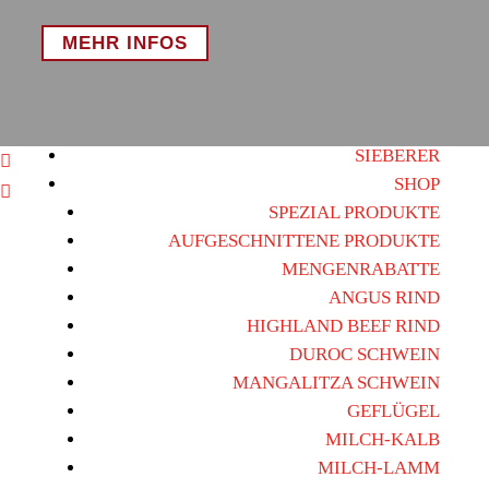
MEHR INFOS
SIEBERER

SHOP

SPEZIAL PRODUKTE
AUFGESCHNITTENE PRODUKTE
MENGENRABATTE
ANGUS RIND
HIGHLAND BEEF RIND
DUROC SCHWEIN
MANGALITZA SCHWEIN
GEFLÜGEL
MILCH-KALB
MILCH-LAMM