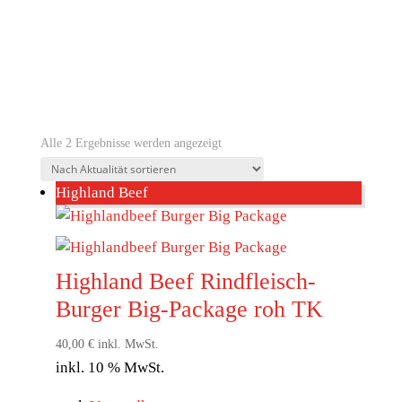
zarten Steaks. Holen Sie sich jetzt dieses
unschlagbare Angebot und verwöhnen Sie sich
und Ihre Gäste mit erstklassigem Fleisch vom
Grill!
Nach
Alle 2 Ergebnisse werden angezeigt
Aktualität
Highland Beef
sortiert
Highland Beef Rindfleisch-
Burger Big-Package roh TK
40,00
€
inkl. MwSt.
inkl. 10 % MwSt.