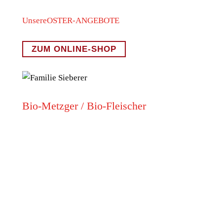
Unsere
OSTER-ANGEBOTE
ZUM ONLINE-SHOP
Bio-Metzger / Bio-Fleischer
Sieberer Bio-Fleisch und Wurstwaren ist Ihre
Anlaufstelle für hochwertige Lebensmittel, die
puren Genuss und höchste Qualität vereinen.
Statt Massentierhaltung und qualvolle Transporte
setzen wir auf ein würdevolles Leben sowie ein
stressfreies Erlegen – das spiegelt sich im