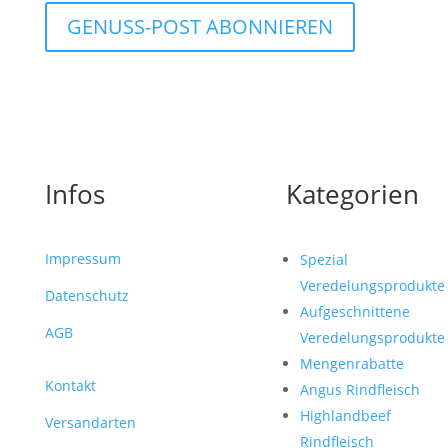
GENUSS-POST ABONNIEREN
Mit Ihrer Anmeldung stimmen Sie dem Erhalt
unserer Genuss-Post zu. Sie können sich jederzeit
abmelden.
Datenschutzerklärung
.
Infos
Kategorien
Impressum
Spezial
Veredelungsprodukte
Datenschutz
Aufgeschnittene
AGB
Veredelungsprodukte
Mengenrabatte
Kontakt
Angus Rindfleisch
Highlandbeef
Versandarten
Rindfleisch