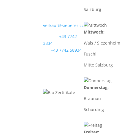
5223 Pfaffstätt
Munderfingerstraße
Salzburg
4
verkauf@sieberer.cc
Mittwoch:
Telefon
+43 7742
Wals / Siezenheim
3834
Fax
+43 7742 58934
Fuschl
UID: ATU40097300
Mitte Salzburg
BIO-
KONTROLLSTELLE:
AT-BIO-501
Donnerstag:
Braunau
Schärding
Freitag: