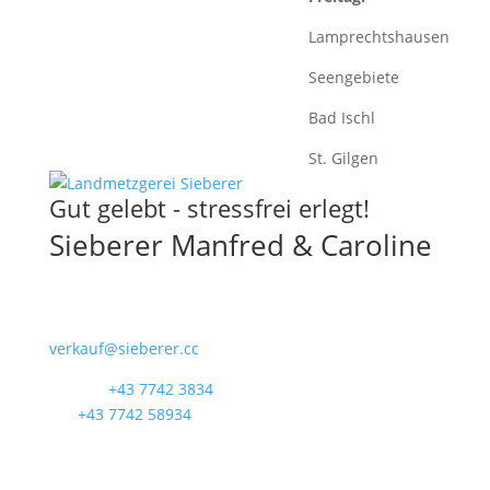
Lamprechtshausen
Seengebiete
Bad Ischl
St. Gilgen
Gut gelebt - stressfrei erlegt!
Sieberer Manfred & Caroline
5223 Pfaffstätt
Munderfingerstraße 4
verkauf@sieberer.cc
Telefon
+43 7742 3834
Fax
+43 7742 58934
UID: ATU40097300