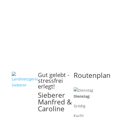
Routenplan
Gut gelebt -
stressfrei
erlegt!
Sieberer
Dienstag:
Manfred &
Grödig
Caroline
Kuchl