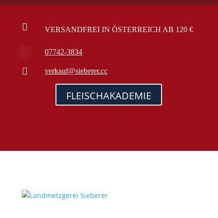

VERSANDFREI IN ÖSTERREICH AB 120 €

07742-3834

verkauf@sieberer.cc
FLEISCHAKADEMIE