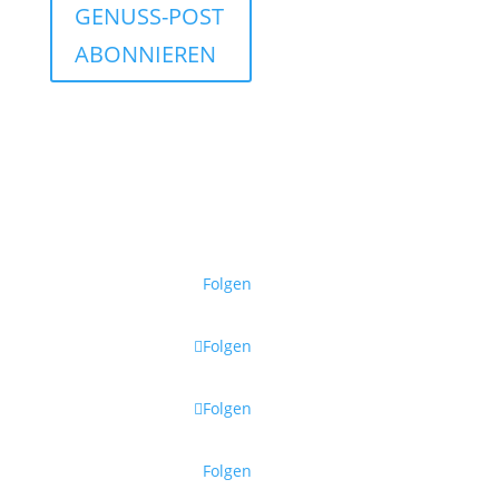
GENUSS-POST
ABONNIEREN
Mit Ihrer Anmeldung
stimmen Sie dem Erhalt
unserer Genuss-Post zu.
Sie können sich jederzeit
abmelden.
Datenschutzerklärung
.
Folgen
Folgen
Folgen
Folgen