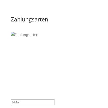
Zahlungsarten
SIEBERER GENUSS-POST
Ob neue Spezialität, saisonales Schmankerl oder
Wissenswertes rund um bewussten Fleischgenuss –
mit unserer Genuss-Post bleiben Sie auf dem
Laufenden.
Vielen Dank! Bitte bestätigen Sie
Ihre Anmeldung über den Link,
den wir Ihnen per E-Mail
gesendet haben.