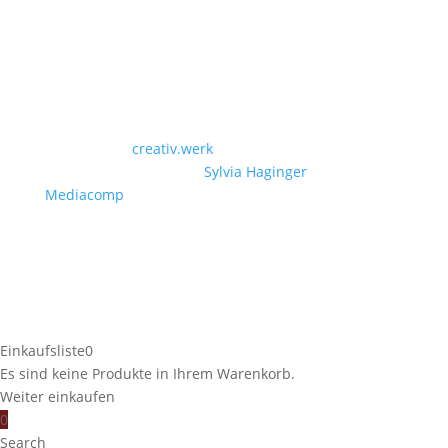
Designed by
creativ.werk
| Powered by Christian
Paschinger | Photos by
Sylvia Haginger
| Video by
Mediacomp
© Copyright by Landmetzgerei Sieberer 2026
Einkaufsliste
0
Es sind keine Produkte in Ihrem Warenkorb.
Weiter einkaufen
0
Search