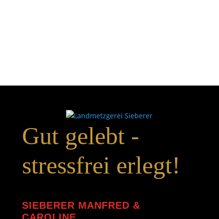
Gut gelebt -
stressfrei erlegt!
SIEBERER MANFRED &
CAROLINE