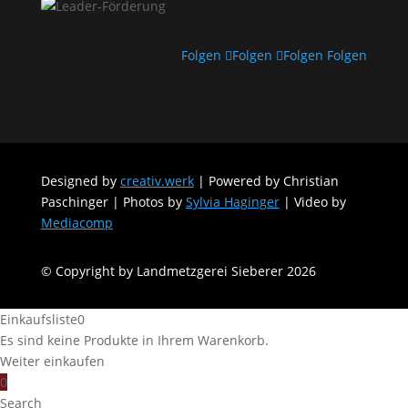
Folgen
Folgen
Folgen
Folgen
Designed by
creativ.werk
| Powered by Christian
Paschinger | Photos by
Sylvia Haginger
| Video by
Mediacomp
© Copyright by Landmetzgerei Sieberer 2026
Einkaufsliste
0
Es sind keine Produkte in Ihrem Warenkorb.
Weiter einkaufen
0
Search