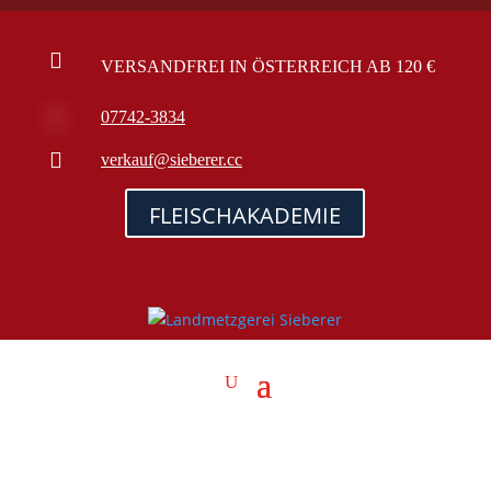

VERSANDFREI IN ÖSTERREICH AB 120 €

07742-3834

verkauf@sieberer.cc
FLEISCHAKADEMIE