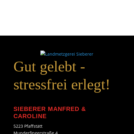
Gut gelebt -
stressfrei erlegt!
SIEBERER MANFRED &
CAROLINE
5223 Pfaffstätt
Munderfingerstraße 4