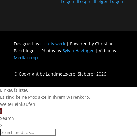
Folgen
Folgen
Folgen
Folgen
Designed by
creativ.werk
| Powered by Christian
Paschinger | Photos by
Sylvia Haginger
| Video by
Mediacomp
© Copyright by Landmetzgerei Sieberer 2026
Einkaufsliste
0
Es sind keine Produkte in Ihrem Warenkorb.
Weiter einkaufen
0
Search
×