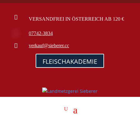

VERSANDFREI IN ÖSTERREICH AB 120 €

07742-3834

verkauf@sieberer.cc
FLEISCHAKADEMIE