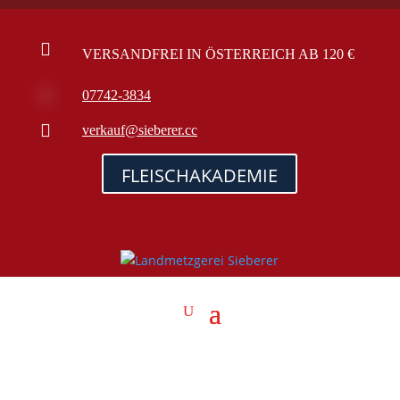

VERSANDFREI IN ÖSTERREICH AB 120 €

07742-3834

verkauf@sieberer.cc
FLEISCHAKADEMIE