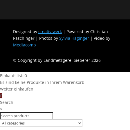
Designed by
creativ.werk
| Powered by Christian
Paschinger | Photos by
Sylvia Haginger
| Video by
Mediacomp
© Copyright by Landmetzgerei Sieberer 2026
Einkaufsliste
0
Es sind keine Produkte in Ihrem Warenkorb.
Weiter einkaufen
0
Search
×