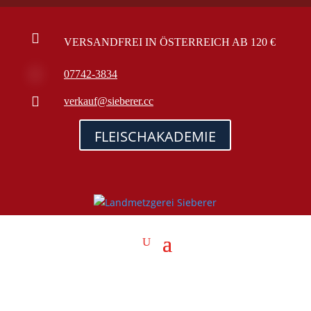

VERSANDFREI IN ÖSTERREICH AB 120 €

07742-3834

verkauf@sieberer.cc
FLEISCHAKADEMIE