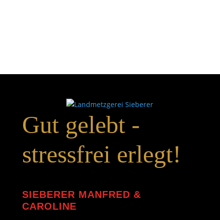
Gut gelebt -
stressfrei erlegt!
SIEBERER MANFRED &
CAROLINE