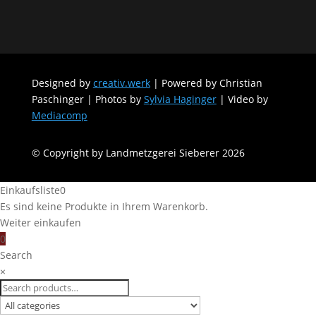
Designed by
creativ.werk
| Powered by Christian
Paschinger | Photos by
Sylvia Haginger
| Video by
Mediacomp
© Copyright by Landmetzgerei Sieberer 2026
Einkaufsliste
0
Es sind keine Produkte in Ihrem Warenkorb.
Weiter einkaufen
0
Search
×