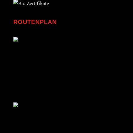
ROUTENPLAN
Dienstag:
Grödig
Kuchl
Salzburg
Mittwoch:
Wals / Siezenheim