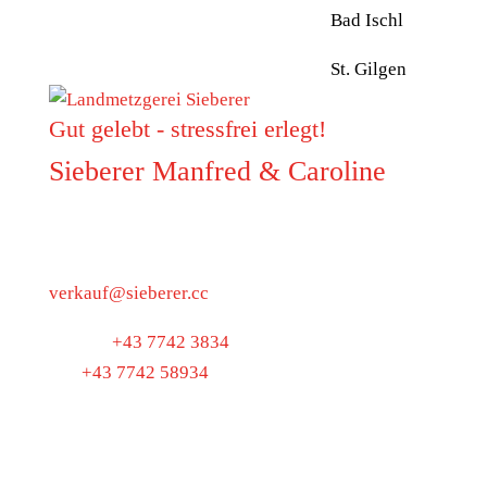
Bad Ischl
St. Gilgen
Gut gelebt - stressfrei erlegt!
Sieberer Manfred & Caroline
5223 Pfaffstätt
Munderfingerstraße 4
verkauf@sieberer.cc
Telefon
+43 7742 3834
Fax
+43 7742 58934
UID: ATU40097300
BIO-KONTROLLSTELLE: