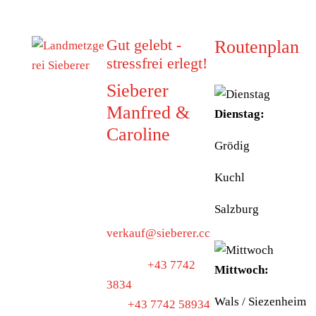
Gut gelebt -
Routenplan
stressfrei erlegt!
Sieberer
Manfred &
Dienstag:
Caroline
Grödig
5223 Pfaffstätt
Kuchl
Munderfingerstraße
4
Salzburg
verkauf@sieberer.cc
Telefon
+43 7742
Mittwoch:
3834
Wals / Siezenheim
Fax
+43 7742 58934