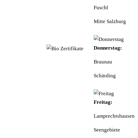
Fuschl
UID: ATU40097300
Mitte Salzburg
BIO-
KONTROLLSTELLE:
AT-BIO-501
Donnerstag:
Braunau
Schärding
Freitag:
Lamprechtshausen
Seengebiete