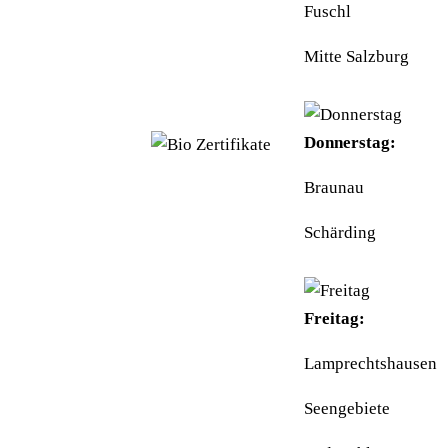
Fuschl
UID: ATU40097300
Mitte Salzburg
BIO-
KONTROLLSTELLE:
AT-BIO-501
Donnerstag:
Braunau
Schärding
Freitag:
Lamprechtshausen
Seengebiete