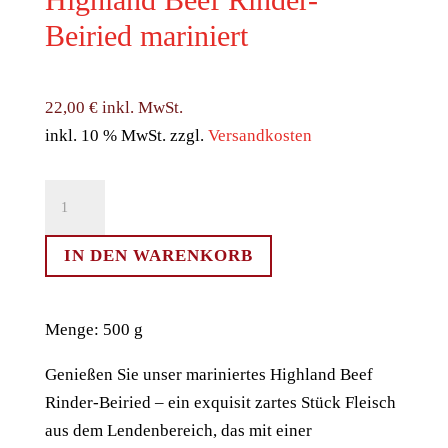
Beiried mariniert
22,00
€
inkl. MwSt.
inkl. 10 % MwSt.
zzgl.
Versandkosten
Highland
Beef
Rinder-
IN DEN WARENKORB
Beiried
mariniert
Menge: 500 g
Menge
Genießen Sie unser mariniertes Highland Beef
Rinder-Beiried – ein exquisit zartes Stück Fleisch
aus dem Lendenbereich, das mit einer