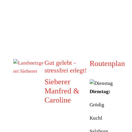
Gut gelebt -
Routenplan
stressfrei erlegt!
Sieberer
Manfred &
Dienstag:
Caroline
Grödig
5223 Pfaffstätt
Kuchl
Munderfingerstraße
4
Salzburg