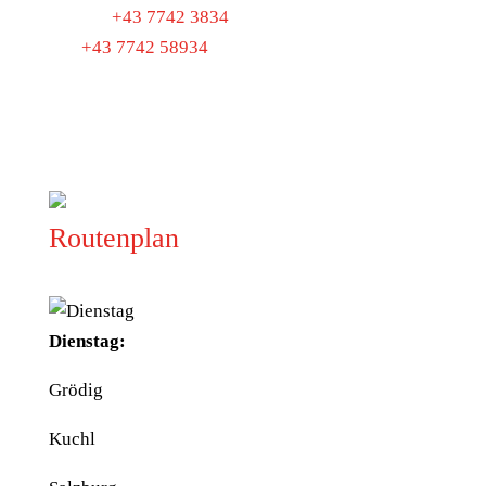
Telefon
+43 7742 3834
Fax
+43 7742 58934
UID: ATU40097300
BIO-KONTROLLSTELLE:
AT-BIO-501
Routenplan
Dienstag:
Grödig
Kuchl