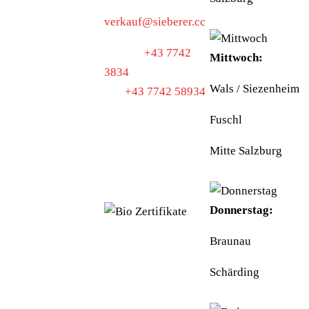
verkauf@sieberer.cc
Telefon
+43 7742
Mittwoch:
3834
Wals / Siezenheim
Fax
+43 7742 58934
Fuschl
UID: ATU40097300
Mitte Salzburg
BIO-
KONTROLLSTELLE:
AT-BIO-501
Donnerstag:
Braunau
Schärding