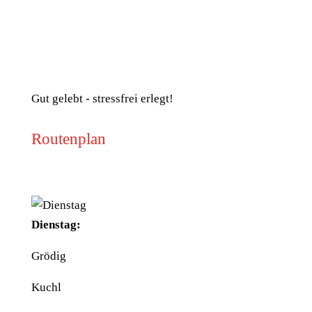
UID: ATU40097300
BIO-KONTROLLSTELLE:
AT-BIO-501
Gut gelebt - stressfrei erlegt!
Routenplan
Dienstag:
Grödig
Kuchl