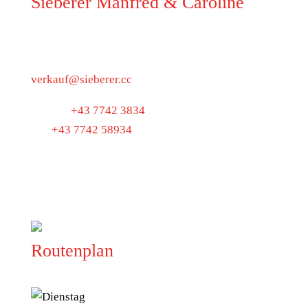
Sieberer Manfred & Caroline
5223 Pfaffstätt
Munderfingerstraße 4
verkauf@sieberer.cc
Telefon
+43 7742 3834
Fax
+43 7742 58934
UID: ATU40097300
BIO-KONTROLLSTELLE:
AT-BIO-501
Routenplan