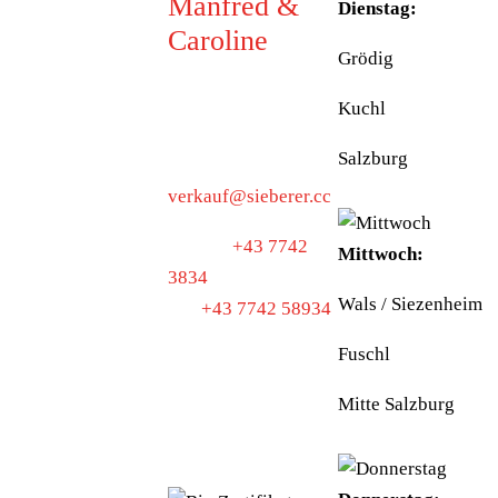
Manfred &
Dienstag:
Caroline
Grödig
5223 Pfaffstätt
Kuchl
Munderfingerstraße
4
Salzburg
verkauf@sieberer.cc
Telefon
+43 7742
Mittwoch:
3834
Wals / Siezenheim
Fax
+43 7742 58934
Fuschl
UID: ATU40097300
Mitte Salzburg
BIO-
KONTROLLSTELLE:
AT-BIO-501