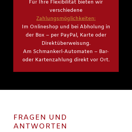
Für Ihre Flexibilität bieten wir
verschiedene
Zahlungsmöglichkeiten:
Im Onlineshop und bei Abholung in
der Box – per PayPal, Karte oder
Direktüberweisung.
Am Schmankerl-Automaten – Bar-
oder Kartenzahlung direkt vor Ort.
FRAGEN UND
ANTWORTEN