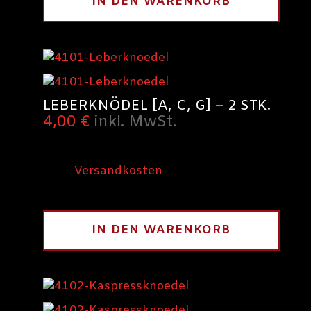
IN DEN WARENKORB
LEBERKNÖDEL [A, C, G] – 2 STK.
4,00
€
inkl. MwSt.
inkl. 10 % MwSt.
zzgl.
Versandkosten
300
g
IN DEN WARENKORB