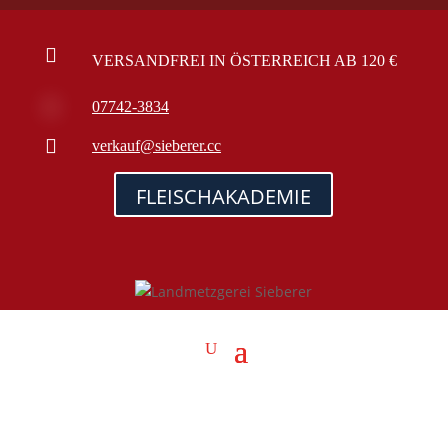

VERSANDFREI IN ÖSTERREICH AB 120 €

07742-3834

verkauf@sieberer.cc
FLEISCHAKADEMIE