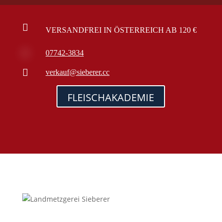

VERSANDFREI IN ÖSTERREICH AB 120 €

07742-3834

verkauf@sieberer.cc
FLEISCHAKADEMIE