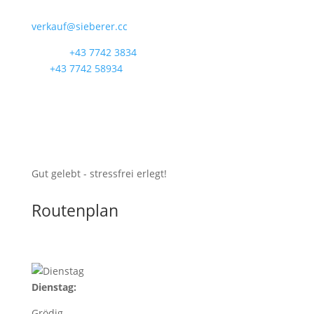
Munderfingerstraße 4
verkauf@sieberer.cc
Telefon
+43 7742 3834
Fax
+43 7742 58934
UID: ATU40097300
BIO-KONTROLLSTELLE:
AT-BIO-501
Gut gelebt - stressfrei erlegt!
Routenplan
Dienstag:
Grödig