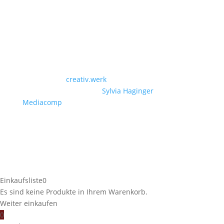
Designed by
creativ.werk
| Powered by Christian
Paschinger | Photos by
Sylvia Haginger
| Video by
Mediacomp
© Copyright by Landmetzgerei Sieberer 2026
Einkaufsliste
0
Es sind keine Produkte in Ihrem Warenkorb.
Weiter einkaufen
0