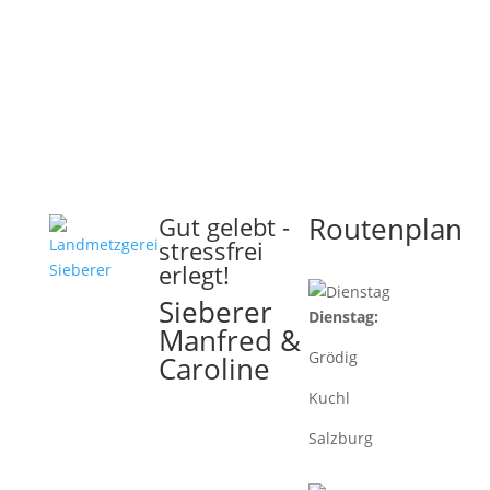
Routenplan
Gut gelebt -
stressfrei
erlegt!
Sieberer
Dienstag:
Manfred &
Grödig
Caroline
Kuchl
5223 Pfaffstätt
Munderfingerstraße
Salzburg
4