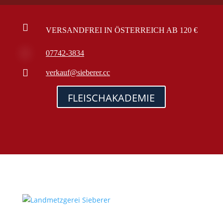

VERSANDFREI IN ÖSTERREICH AB 120 €

07742-3834

verkauf@sieberer.cc
FLEISCHAKADEMIE