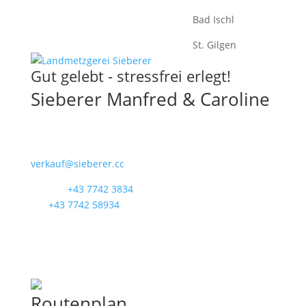
Bad Ischl
St. Gilgen
Gut gelebt - stressfrei erlegt!
Sieberer Manfred & Caroline
5223 Pfaffstätt
Munderfingerstraße 4
verkauf@sieberer.cc
Telefon
+43 7742 3834
Fax
+43 7742 58934
UID: ATU40097300
BIO-KONTROLLSTELLE:
AT-BIO-501
Routenplan