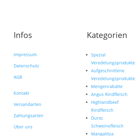
unserer Genuss-Post zu. Sie können sich jederzeit
abmelden.
Datenschutzerklärung
.
Infos
Kategorien
Impressum
Spezial
Veredelungsprodukte
Datenschutz
Aufgeschnittene
AGB
Veredelungsprodukte
Mengenrabatte
Kontakt
Angus Rindfleisch
Highlandbeef
Versandarten
Rindfleisch
Zahlungsarten
Duroc
Schweinefleisch
Über uns
Mangalitza