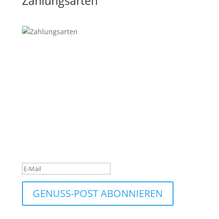
Zahlungsarten
SIEBERER GENUSS-POST
Ob neue Spezialität, saisonales Schmankerl oder
Wissenswertes rund um bewussten Fleischgenuss –
mit unserer Genuss-Post bleiben Sie auf dem
Laufenden.
Vielen Dank! Bitte bestätigen Sie
Ihre Anmeldung über den Link,
den wir Ihnen per E-Mail
gesendet haben.
GENUSS-POST ABONNIEREN
Mit Ihrer Anmeldung stimmen Sie dem Erhalt