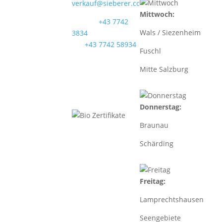
verkauf@sieberer.cc
Mittwoch:
Telefon
+43 7742
Wals / Siezenheim
3834
Fax
+43 7742 58934
Fuschl
UID: ATU40097300
Mitte Salzburg
BIO-
KONTROLLSTELLE:
AT-BIO-501
Donnerstag:
Braunau
Schärding
Freitag:
Lamprechtshausen
Seengebiete