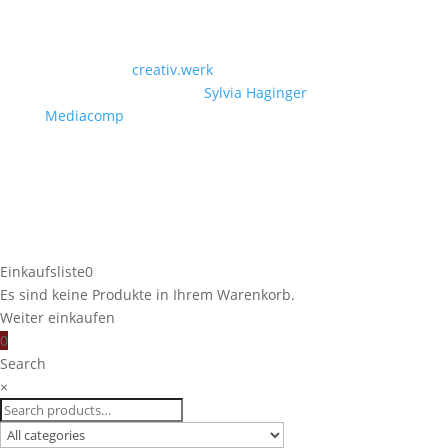
Designed by
creativ.werk
| Powered by Christian
Paschinger | Photos by
Sylvia Haginger
| Video by
Mediacomp
© Copyright by Landmetzgerei Sieberer 2026
Einkaufsliste
0
Es sind keine Produkte in Ihrem Warenkorb.
Weiter einkaufen
0
Search
×