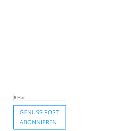
bleiben Sie auf dem
Laufenden.
Vielen Dank!
Bitte
bestätigen Sie
Ihre
Anmeldung
über den Link,
den wir Ihnen
per E-Mail
gesendet
haben.
GENUSS-POST
ABONNIEREN