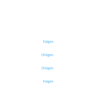
Mit Ihrer Anmeldung
stimmen Sie dem Erhalt
unserer Genuss-Post zu.
Sie können sich jederzeit
abmelden.
Datenschutzerklärung
.
Folgen
Folgen
Folgen
Folgen