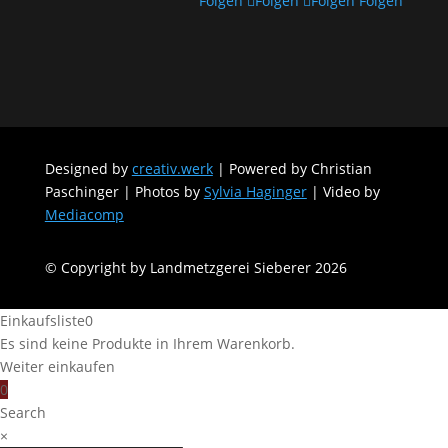
Folgen
Folgen
Folgen
Folgen
Designed by
creativ.werk
| Powered by Christian
Paschinger | Photos by
Sylvia Haginger
| Video by
Mediacomp
© Copyright by Landmetzgerei Sieberer 2026
Einkaufsliste
0
Es sind keine Produkte in Ihrem Warenkorb.
Weiter einkaufen
0
Search
×