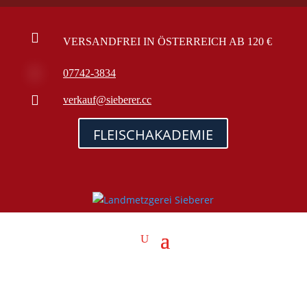

VERSANDFREI IN ÖSTERREICH AB 120 €

07742-3834

verkauf@sieberer.cc
FLEISCHAKADEMIE